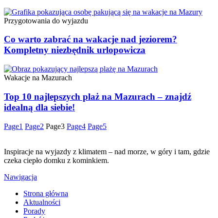
Przygotowania do wyjazdu
Co warto zabrać na wakacje nad jeziorem?
Kompletny niezbędnik urlopowicza
Wakacje na Mazurach
Top 10 najlepszych plaż na Mazurach – znajdź
idealną dla siebie!
Page
1
Page
2
Page
3
Page
4
Page
5
Inspiracje na wyjazdy z klimatem – nad morze, w góry i tam, gdzie
czeka ciepło domku z kominkiem.
Nawigacja
Strona główna
Aktualności
Porady